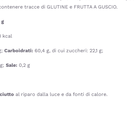
ò contenere tracce di GLUTINE e FRUTTA A GUSCIO.
 g
 kcal
g;
Carboidrati:
60,4 g, di cui zuccheri: 22,1 g;
 g;
Sale:
0,2 g
ciutto
al riparo dalla luce e da fonti di calore.