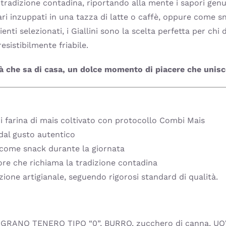
 tradizione contadina, riportando alla mente i sapori genui
ri inzuppati in una tazza di latte o caffè, oppure come s
dienti selezionati, i Giallini sono la scelta perfetta per ch
esistibilmente friabile.
à che sa di casa, un dolce momento di piacere che unisce
 di farina di mais coltivato con protocollo Combi Mais
 dal gusto autentico
o come snack durante la giornata
pore che richiama la tradizione contadina
ione artigianale, seguendo rigorosi standard di qualità.
I GRANO TENERO TIPO “0”, BURRO, zucchero di canna, UOV