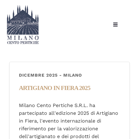
Skip
to
content
Toggle
Navigation
HOME
CHI SIAMO
DICEMBRE 2025 - MILANO
PRODOTTI
ARTIGIANO IN FIERA 2025
COMBI MAIS
Milano Cento Pertiche S.R.L. ha
partecipato all'edizione 2025 di Artigiano
DOVE TROVARCI
in Fiera, l'evento internazionale di
riferimento per la valorizzazione
LAVORA CON NOI
dell'artigianato e dei prodotti del