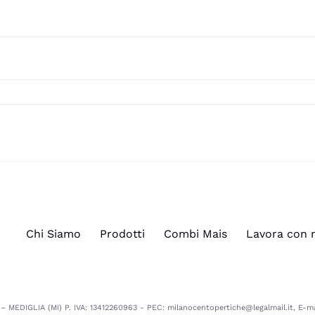
Chi Siamo
Prodotti
Combi Mais
Lavora con 
MEDIGLIA (MI) P. IVA: 13412260963 - PEC: milanocentopertiche@legalmail.it, E-ma