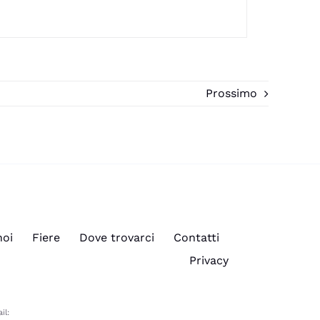
Prossimo
noi
Fiere
Dove trovarci
Contatti
Privacy
il: